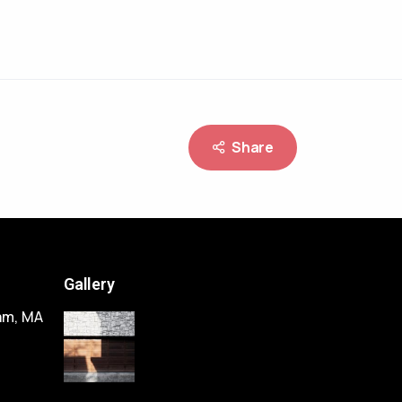
Share
Gallery
am, MA