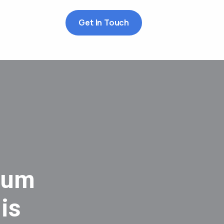
Get In Touch
dum
is