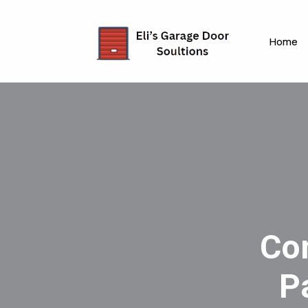
Home
Co
P